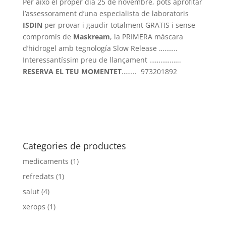
Per això el proper dia 25 de novembre, pots aprofitar
l’assessorament d’una especialista de laboratoris
ISDIN
per provar i gaudir totalment GRATIS i sense
compromís de
Maskream
, la PRIMERA màscara
d’hidrogel amb tegnología Slow Release ……….
Interessantíssim preu de llançament ……………..
RESERVA EL TEU MOMENTET
…….. 973201892
http://www.isdin.com/es/intense-care/maskream-
mascaras
Categories de productes
medicaments
(1)
refredats
(1)
salut
(4)
xerops
(1)