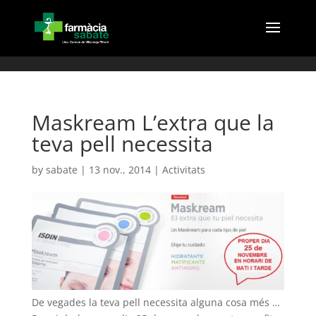
(
Maskream L’extra que la
teva pell necessita
by
sabate
|
13 nov., 2014
|
Activitats
De vegades la teva pell necessita alguna cosa més …