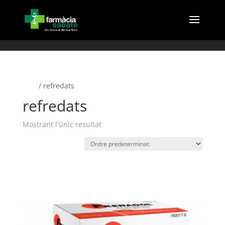
(
Inici
/ refredats
refredats
Mostrant l'únic resultat