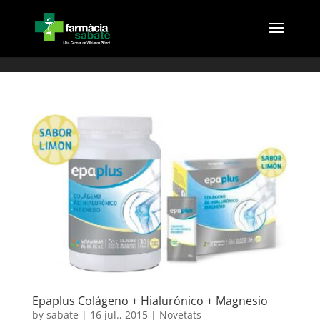
(
Epaplus Colágeno + Hialurónico + Magnesio
by
sabate
|
16 jul., 2015
|
Novetats