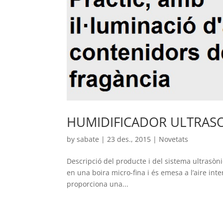
HUMIDIFICADOR ULTRAS
by
sabate
|
23 des., 2015
|
Novetats
Descripció del producte i del sistema ultrasònic
en una boira micro-fina i és emesa a l’aire inte
proporciona una...