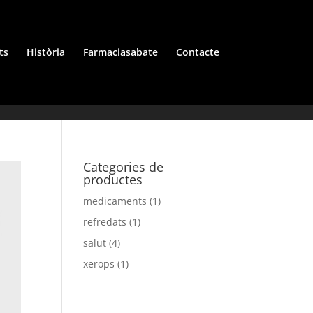
ts
Història
Farmaciasabate
Contacte
Categories de
productes
medicaments
(1)
refredats
(1)
salut
(4)
xerops
(1)