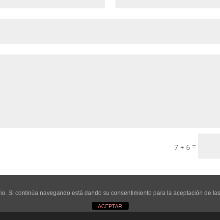
=
7 + 6
uario. Si continúa navegando está dando su consentimiento para la aceptación de l
ACEPTAR