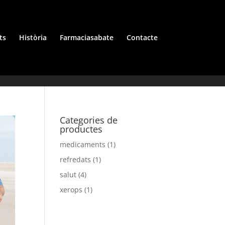
ts
Història
Farmaciasabate
Contacte
Categories de
productes
medicaments
(1)
refredats
(1)
salut
(4)
xerops
(1)