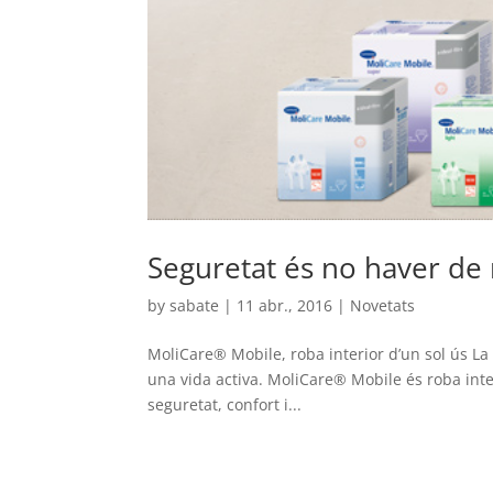
Seguretat és no haver de r
by
sabate
|
11 abr., 2016
|
Novetats
MoliCare® Mobile, roba interior d’un sol ús L
una vida activa. MoliCare® Mobile és roba interi
seguretat, confort i...