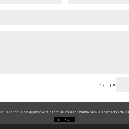
=
13 + 1
uario. Si continúa navegando está dando su consentimiento para la aceptación de l
ACEPTAR