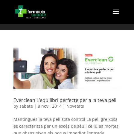
(
Everclean L’equilibri perfecte per a la teva pell
by
sabate
|
8 nov., 2014
|
Novetats
Mantingues la teva pell sota control La pell greixosa
es caracteritza per un excés de sèu i cèl·lules mortes
que obstrueixen els porus impedint l’entrada