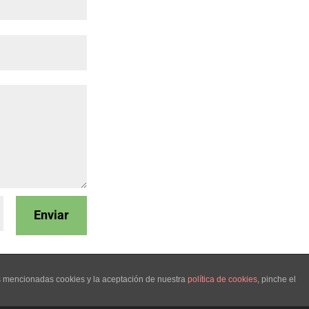
Enviar
as mencionadas cookies y la aceptación de nuestra
política de cookies
, pinche el