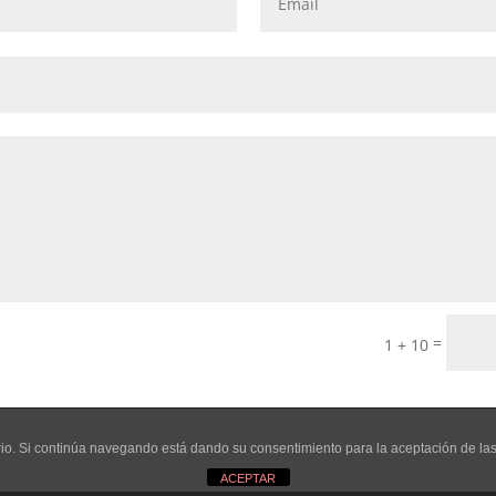
=
1 + 10
uario. Si continúa navegando está dando su consentimiento para la aceptación de l
ACEPTAR