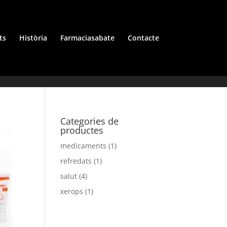
ts
Història
Farmaciasabate
Contacte
Categories de
productes
medicaments
(1)
refredats
(1)
salut
(4)
xerops
(1)