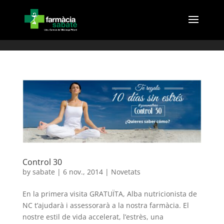
(
Control 30
by
sabate
|
6 nov., 2014
|
Novetats
En la primera visita GRATUÏTA, Alba nutricionista de
NC t’ajudarà i assessorarà a la nostra farmàcia. El
nostre estil de vida accelerat, l’estrès, una