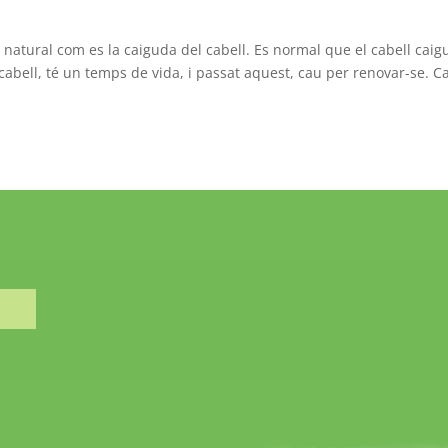
natural com es la caiguda del cabell. Es normal que el cabell caigu
cabell, té un temps de vida, i passat aquest, cau per renovar-se. C