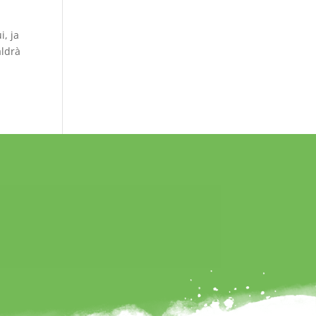
i, ja
aldrà