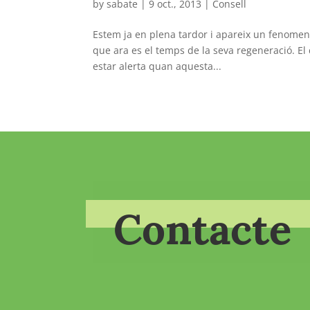
by
sabate
|
9 oct., 2013
|
Consell
Estem ja en plena tardor i apareix un fenomen 
que ara es el temps de la seva regeneració. El 
estar alerta quan aquesta...
Contacte