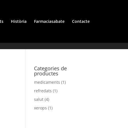
ts
Història
Farmaciasabate
Contacte
Categories de
productes
medicaments
(1)
refredats
(1)
salut
(4)
xerops
(1)